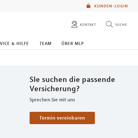
KUNDEN-LOGIN
kontakt
suche
diese website durchsuchen
kontakt
vice & hilfe
team
über mlp
mlp berater finden
service
SIe suchen die passende
Versicherung?
Sprechen Sie mit uns
Termin vereinbaren