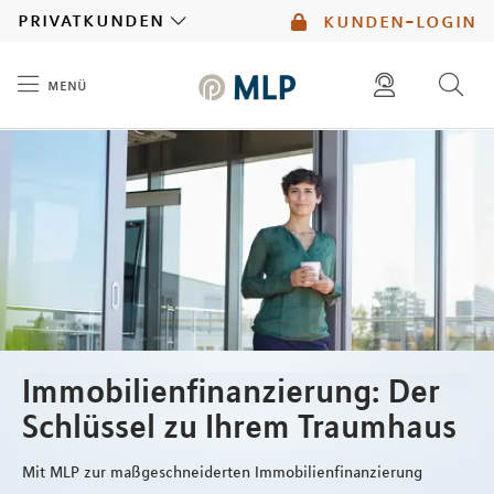
MLP
privatkunden
kunden-login
menü
Inhalt
diese website durchsuchen
kontakt
mlp berater finden
service
Immobilienfinanzierung: Der
Schlüssel zu Ihrem Traumhaus
Mit MLP zur maßgeschneiderten Immobilienfinanzierung