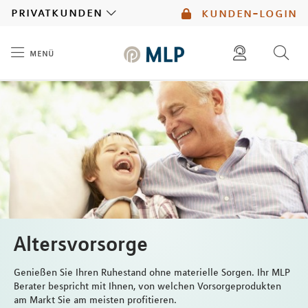
MLP
privatkunden
kunden-login
menü
Inhalt
diese website durchsuchen
kontakt
mlp berater finden
service
Altersvorsorge
Genießen Sie Ihren Ruhestand ohne materielle Sorgen. Ihr MLP
Berater bespricht mit Ihnen, von welchen Vorsorgeprodukten
am Markt Sie am meisten profitieren.