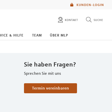
KUNDEN-LOGIN
kontakt
suche
diese website durchsuchen
kontakt
vice & hilfe
team
über mlp
mlp berater finden
service
Sie haben Fragen?
Sprechen Sie mit uns
Termin vereinbaren