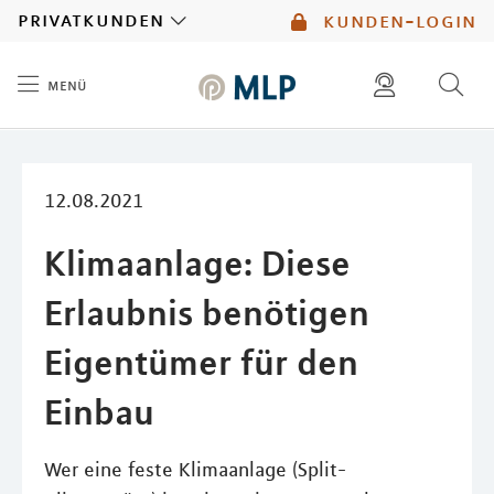
MLP
privatkunden
kunden-login
menü
Inhalt
diese website durchsuchen
kontakt
mlp berater finden
service
12.08.2021
Klimaanlage: Diese
Erlaubnis benötigen
Eigentümer für den
Einbau
Wer eine feste Klimaanlage (Split-