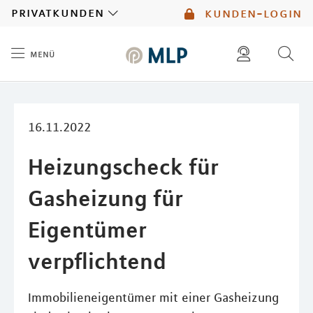
MLP
privatkunden
kunden-login
menü
Inhalt
diese website durchsuchen
kontakt
mlp berater finden
service
16.11.2022
Heizungscheck für
Gasheizung für
Eigentümer
verpflichtend
Immobilieneigentümer mit einer Gasheizung