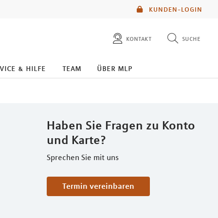
KUNDEN-LOGIN
kontakt
suche
diese website durchsuchen
kontakt
vice & hilfe
team
über mlp
mlp berater finden
service
Haben Sie Fragen zu Konto
und Karte?
Sprechen Sie mit uns
Termin vereinbaren