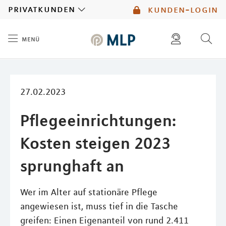
MLP
privatkunden
kunden-login
menü
Inhalt
diese website durchsuchen
kontakt
mlp berater finden
service
27.02.2023
Pflegeeinrichtungen:
Kosten steigen 2023
sprunghaft an
Wer im Alter auf stationäre Pflege
angewiesen ist, muss tief in die Tasche
greifen: Einen Eigenanteil von rund 2.411