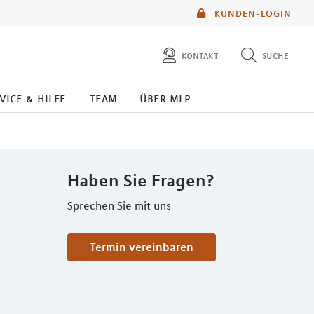
KUNDEN-LOGIN
kontakt
suche
diese website durchsuchen
kontakt
vice & hilfe
team
über mlp
mlp berater finden
service
Haben Sie Fragen?
Sprechen Sie mit uns
Termin vereinbaren