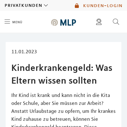
MLP
privatkunden
kunden-login
menü
Inhalt
diese website durchsuchen
kontakt
mlp berater finden
service
11.01.2023
Kinderkrankengeld: Was
Eltern wissen sollten
Ihr Kind ist krank und kann nicht in die Kita
oder Schule, aber Sie müssen zur Arbeit?
Anstatt Urlaubstage zu opfern, um Ihr krankes
Kind zuhause zu betreuen, können Sie