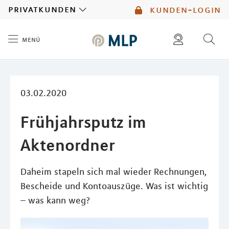
MLP
privatkunden
kunden-login
menü
Inhalt
diese website durchsuchen
kontakt
mlp berater finden
service
03.02.2020
Frühjahrsputz im
Aktenordner
Daheim stapeln sich mal wieder Rechnungen,
Bescheide und Kontoauszüge. Was ist wichtig
– was kann weg?