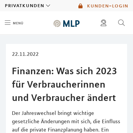
MLP
privatkunden
kunden-login
menü
Inhalt
diese website durchsuchen
kontakt
mlp berater finden
service
22.11.2022
Finanzen: Was sich 2023
für Verbraucherinnen
und Verbraucher ändert
Der Jahreswechsel bringt wichtige
gesetzliche Änderungen mit sich, die Einfluss
auf die private Finanzplanung haben. Ein