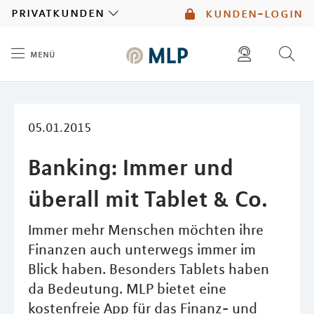
MLP
privatkunden
kunden-login
menü
Inhalt
diese website durchsuchen
kontakt
mlp berater finden
service
05.01.2015
Banking: Immer und
überall mit Tablet & Co.
Immer mehr Menschen möchten ihre
Finanzen auch unterwegs immer im
Blick haben. Besonders Tablets haben
da Bedeutung. MLP bietet eine
kostenfreie App für das Finanz- und