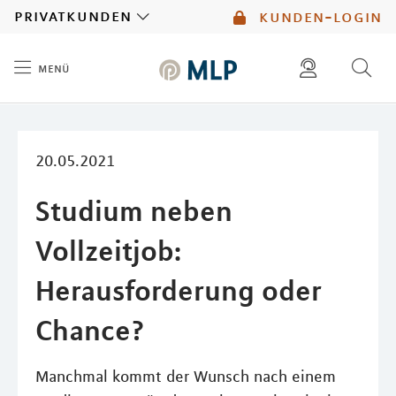
MLP
privatkunden
kunden-login
menü
Inhalt
diese website durchsuchen
kontakt
mlp berater finden
service
20.05.2021
Studium neben
Vollzeitjob:
Herausforderung oder
Chance?
Manchmal kommt der Wunsch nach einem