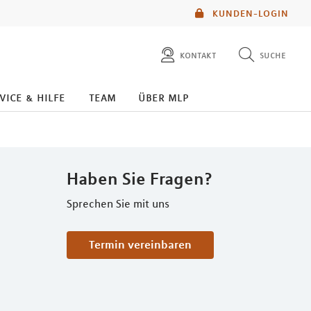
KUNDEN-LOGIN
kontakt
suche
diese website durchsuchen
kontakt
vice & hilfe
team
über mlp
mlp berater finden
service
Haben Sie Fragen?
Sprechen Sie mit uns
Termin vereinbaren