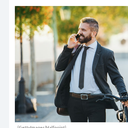
(GettyImages/Halfpoint)